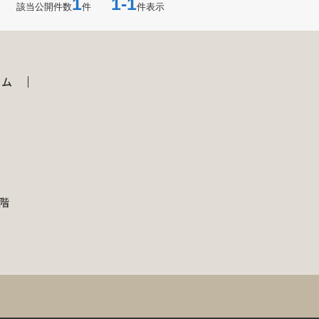
1
1-1
該当公開件数
件
件表示
ラム
1階