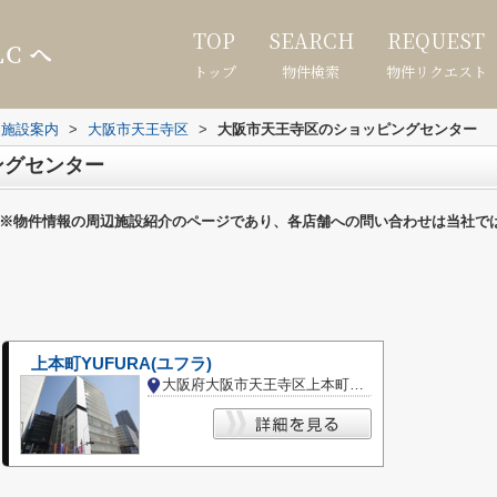
TOP
SEARCH
REQUEST
トップ
物件検索
物件リクエスト
辺施設案内
>
大阪市天王寺区
>
大阪市天王寺区のショッピングセンター
ングセンター
※物件情報の周辺施設紹介のページであり、各店舗への問い合わせは当社で
上本町YUFURA(ユフラ)
大阪府大阪市天王寺区上本町６丁目