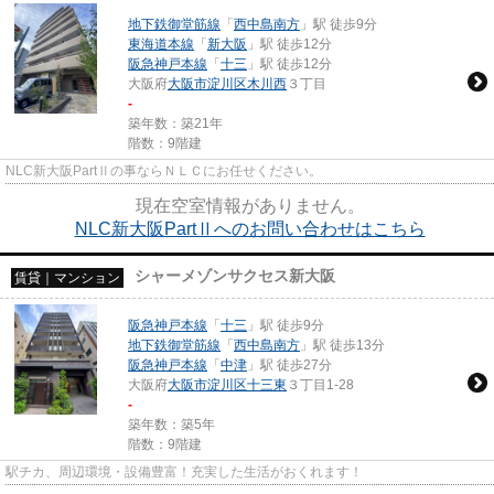
地下鉄御堂筋線
「
西中島南方
」駅 徒歩9分
東海道本線
「
新大阪
」駅 徒歩12分
阪急神戸本線
「
十三
」駅 徒歩12分
大阪府
大阪市淀川区
木川西
３丁目
-
築年数：築21年
階数：9階建
NLC新大阪PartⅡの事ならＮＬＣにお任せください。
現在空室情報がありません。
NLC新大阪PartⅡへのお問い合わせはこちら
シャーメゾンサクセス新大阪
賃貸｜マンション
阪急神戸本線
「
十三
」駅 徒歩9分
地下鉄御堂筋線
「
西中島南方
」駅 徒歩13分
阪急神戸本線
「
中津
」駅 徒歩27分
大阪府
大阪市淀川区
十三東
３丁目1-28
-
築年数：築5年
階数：9階建
駅チカ、周辺環境・設備豊富！充実した生活がおくれます！