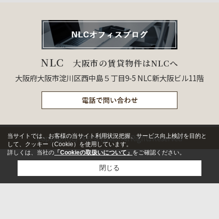
NLC
大阪市の賃貸物件はNLCへ
大阪府大阪市淀川区西中島５丁目9-5 NLC新大阪ビル11階
当サイトでは、お客様の当サイト利用状況把握、サービス向上検討を目的と
Copyright(c) 株式会社NLC All Rights Reserved
して、クッキー（Cookie）を使用しています。
詳しくは、当社の
「Cookieの取扱いについて」
をご確認ください。
閉じる
検討リスト追加
お問い合わせ