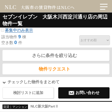
NLC
大阪市の賃貸物件はNLCへ
セブンイレブン 大阪木川西淀川通り店の周辺
物件一覧
募集中のみ表示
9
該当物件
棟
0
空き数
件
さらに条件を絞り込む
物件リクエスト
チェックした物件をまとめて
検討リストに追加
お問い合わせ
NLC新大阪PartⅡ
賃貸｜マンション