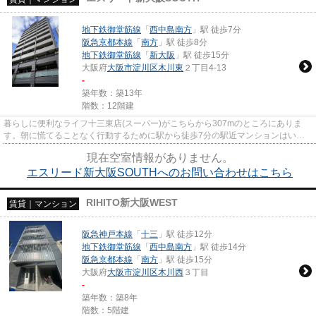
地下鉄御堂筋線
「
西中島南方
」駅 徒歩7分
阪急京都本線
「
南方
」駅 徒歩8分
地下鉄御堂筋線
「
新大阪
」駅 徒歩15分
大阪府
大阪市淀川区
木川東
２丁目4-13
-
築年数：築13年
階数：12階建
暮らしに便利なライフ十三東店(スーパー)がこちらから307mのところにありま
す。朝に慌てることなく行動するために駅から徒歩7分の駅近マンションはいか
がでしょうか。丁寧かつ迅速に対...
現在空室情報がありません。
エスリード新大阪SOUTHへのお問い合わせはこちら
RIHITO新大阪WEST
賃貸｜マンション
阪急神戸本線
「
十三
」駅 徒歩12分
地下鉄御堂筋線
「
西中島南方
」駅 徒歩14分
阪急京都本線
「
南方
」駅 徒歩15分
大阪府
大阪市淀川区
木川西
３丁目
-
築年数：築8年
階数：5階建