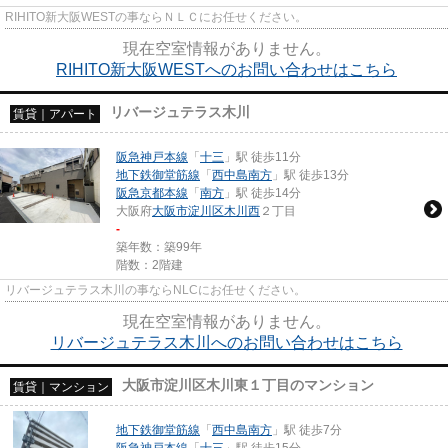
RIHITO新大阪WESTの事ならＮＬＣにお任せください。
現在空室情報がありません。
RIHITO新大阪WESTへのお問い合わせはこちら
リバージュテラス木川
賃貸｜アパート
阪急神戸本線
「
十三
」駅 徒歩11分
地下鉄御堂筋線
「
西中島南方
」駅 徒歩13分
阪急京都本線
「
南方
」駅 徒歩14分
大阪府
大阪市淀川区
木川西
２丁目
-
築年数：築99年
階数：2階建
リバージュテラス木川の事ならNLCにお任せください。
現在空室情報がありません。
リバージュテラス木川へのお問い合わせはこちら
大阪市淀川区木川東１丁目のマンション
賃貸｜マンション
地下鉄御堂筋線
「
西中島南方
」駅 徒歩7分