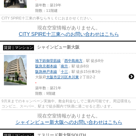
築年数：築19年
階数：11階建
CITY SPIRE十三東の事ならＮＬＣにおまかせください。
現在空室情報がありません。
CITY SPIRE十三東へのお問い合わせはこちら
シャインビュー新大阪
賃貸｜マンション
地下鉄御堂筋線
「
西中島南方
」駅 徒歩8分
阪急京都本線
「
南方
」駅 徒歩8分
阪急神戸本線
「
十三
」駅 徒歩15分車3分
大阪府
大阪市淀川区
木川東
２丁目2-2
-
築年数：築21年
階数：9階建
9月末までのキャンペーン実施中。敷金利金なしでご案内可能です。周辺環境も
コンビニ、スーパー、駅まで徒歩圏内で快適に過ごせると思います。
現在空室情報がありません。
シャインビュー新大阪へのお問い合わせはこちら
エスリード新大阪SOUTH
賃貸｜マンション