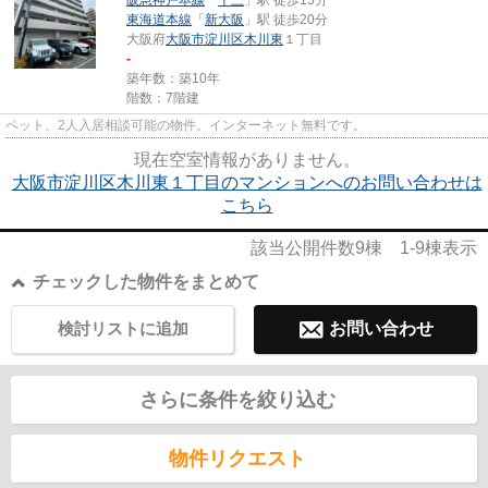
阪急神戸本線
「
十三
」駅 徒歩15分
東海道本線
「
新大阪
」駅 徒歩20分
大阪府
大阪市淀川区
木川東
１丁目
-
築年数：築10年
階数：7階建
ペット、2人入居相談可能の物件。インターネット無料です。
現在空室情報がありません。
大阪市淀川区木川東１丁目のマンションへのお問い合わせは
こちら
該当公開件数
9
棟
1-9
棟表示
チェックした物件をまとめて
検討リストに追加
お問い合わせ
さらに条件を絞り込む
物件リクエスト