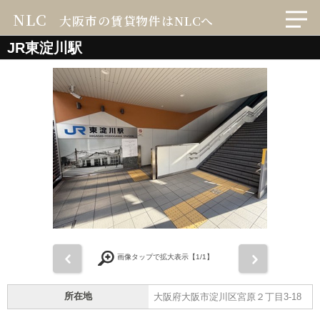
NLC
大阪市の賃貸物件はNLCへ
JR東淀川駅
前
次
画像タップで拡大表示【
1
/1】
所在地
大阪府大阪市淀川区宮原２丁目3-18