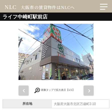
NLC
大阪市の賃貸物件はNLCへ
ライフ中崎町駅前店
前
次
画像タップで拡大表示【
1
/1】
所在地
大阪府大阪市北区万歳町2-10