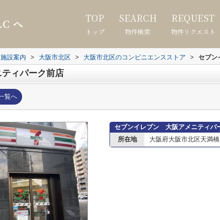
TOP
SEARCH
REQUEST
トップ
物件検索
物件リクエスト
辺施設案内
>
大阪市北区
>
大阪市北区のコンビニエンスストア
>
セブン
ニティパーク前店
一覧へ
セブンイレブン 大阪アメニティパ
所在地
大阪府大阪市北区天満橋１