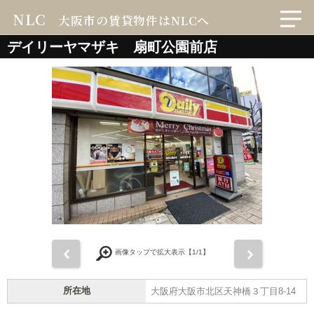
NLC
大阪市の賃貸物件はNLCへ
デイリーヤマザキ 扇町公園前店
前
次
画像タップで拡大表示【
1
/1】
所在地
大阪府大阪市北区天神橋３丁目8-14