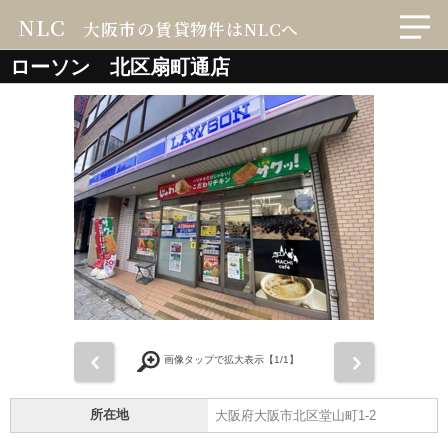
NLC
大阪市の賃貸物件はNLCへ
ローソン 北区扇町通店
前
次
画像タップで拡大表示【
1
/1】
所在地
大阪府大阪市北区堂山町1-2