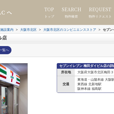
TOP
SEARCH
REQUEST
トップ
物件検索
物件リクエスト
辺施設案内
>
大阪市北区
>
大阪市北区のコンビニエンスストア
>
セブン
ル店
一覧へ
セブンイレブン 梅田ダイビル店の詳
所在地
大阪府大阪市北区梅田３丁
東海道・山陽本線 大阪
交通
東西線 北新地駅
阪神本線 福島駅