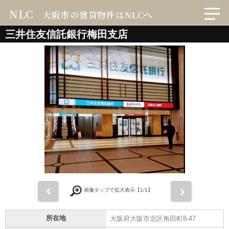
NLC
大阪市の賃貸物件はNLCへ
三井住友信託銀行梅田支店
前
次
画像タップで拡大表示【
1
/1】
所在地
大阪府大阪市北区角田町8-47