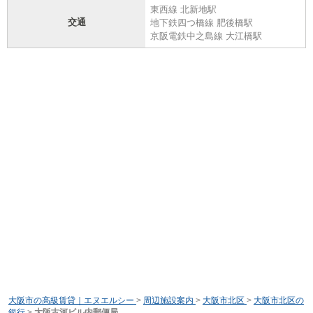
東西線 北新地駅
交通
地下鉄四つ橋線 肥後橋駅
京阪電鉄中之島線 大江橋駅
大阪市の高級賃貸｜エヌエルシー
>
周辺施設案内
>
大阪市北区
>
大阪市北区の
銀行
>
大阪古河ビル内郵便局