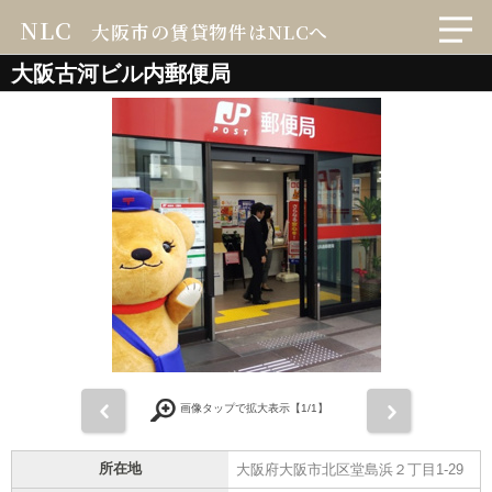
NLC
大阪市の賃貸物件はNLCへ
大阪古河ビル内郵便局
前
次
画像タップで拡大表示【
1
/1】
所在地
大阪府大阪市北区堂島浜２丁目1-29