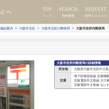
TOP
SEARCH
REQUEST
トップ
物件検索
物件リクエスト
辺施設案内
>
大阪市北区
>
大阪市北区の郵便局
>
大阪市役所内郵便局
大阪市役所内郵便局の詳細情報
所在地
大阪府大阪市北区中之島１
地下鉄御堂筋線 淀屋橋
交通
京阪電鉄中之島線 大江
京阪電鉄中之島線 なに