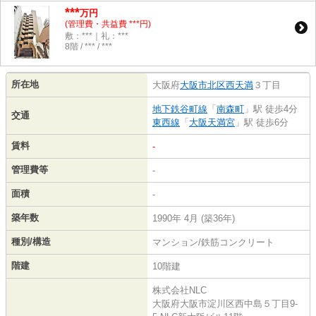
***
万円
(管理費・共益費 ***円)
敷：***｜礼：***
8階 / *** / ***
所在地
大阪府
大阪市北区
西天満
３丁目
地下鉄谷町線
「
南森町
」駅 徒歩4分
交通
東西線
「
大阪天満宮
」駅 徒歩6分
賃料
-
管理費等
-
面積
-
築年数
1990年 4月 (築36年)
種別/構造
マンション/鉄筋コンクリート
階建
10階建
株式会社NLC
大阪府大阪市淀川区西中島５丁目9-