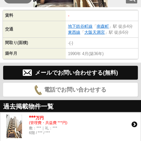
賃料
-
地下鉄谷町線
「
南森町
」駅 徒歩4分
交通
東西線
「
大阪天満宮
」駅 徒歩6分
間取り(面積)
-(-)
築年月
1990年 4月(築36年)
メールでお問い合わせする(無料)
電話でお問い合わせする
過去掲載物件一覧
***
万円
(管理費・共益費 ***円)
敷：***｜礼：***
6階 / *** / ***