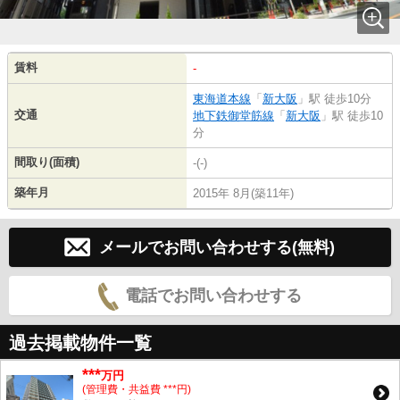
賃料
-
東海道本線
「
新大阪
」駅 徒歩10分
交通
地下鉄御堂筋線
「
新大阪
」駅 徒歩10
分
間取り(面積)
-(-)
築年月
2015年 8月(築11年)
メールでお問い合わせする(無料)
電話でお問い合わせする
過去掲載物件一覧
***
万円
(管理費・共益費 ***円)