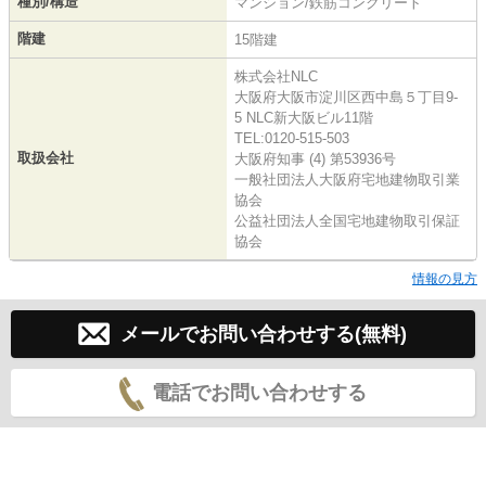
種別/構造
マンション/鉄筋コンクリート
階建
15階建
株式会社NLC
大阪府大阪市淀川区西中島５丁目9-
5 NLC新大阪ビル11階
TEL:0120-515-503
取扱会社
大阪府知事 (4) 第53936号
一般社団法人大阪府宅地建物取引業
協会
公益社団法人全国宅地建物取引保証
協会
情報の見方
メールでお問い合わせする(無料)
電話でお問い合わせする