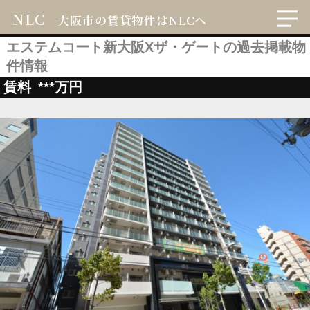
NLC
大阪市の賃貸物件はNLCへ
エステムコート新大阪Xザ・ゲートの過去掲載物
件情報
賃料
***
万円