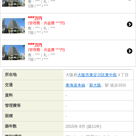
敷：***｜礼：***
1階 / *** / ***
***
万円
(管理費・共益費 ***円)
敷：***｜礼：***
7階 / *** / ***
***
万円
(管理費・共益費 ***円)
敷：***｜礼：***
7階 / *** / ***
所在地
大阪府
大阪市東淀川区
東中島
３丁目
交通
東海道本線
「
新大阪
」駅 徒歩10分
賃料
-
管理費等
-
面積
-
築年数
2015年 8月 (築11年)