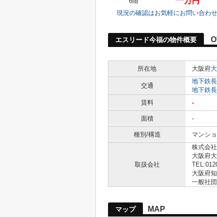
***万円
6階
現況の確認はお気軽にお問い合わ
O
エスリード今福の物件概要
所在地
大阪府
大
地下鉄長
交通
地下鉄長
賃料
-
面積
-
種別/構造
マンショ
株式会社
大阪府大
取扱会社
TEL:012
大阪府知事
一般社団
MAP
マップ