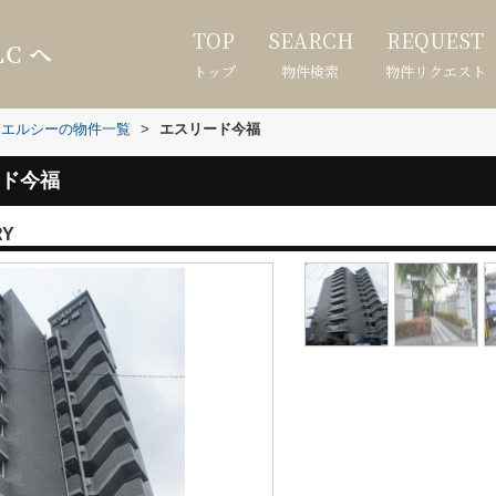
TOP
SEARCH
REQUEST
トップ
物件検索
物件リクエスト
ヌエルシーの物件一覧
>
エスリード今福
ド今福
RY