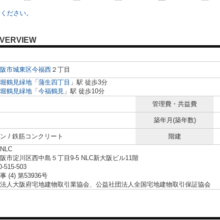
***
***
***
***
***
せください。
VERVIEW
阪市城東区
今福西
２丁目
堀鶴見緑地
「
蒲生四丁目
」駅 徒歩3分
堀鶴見緑地
「
今福鶴見
」駅 徒歩10分
管理費・共益費
築年月(築年数)
ン / 鉄筋コンクリート
階建
NLC
阪市淀川区西中島５丁目9-5 NLC新大阪ビル11階
0-515-503
 (4) 第53936号
法人大阪府宅地建物取引業協会、公益社団法人全国宅地建物取引保証協会