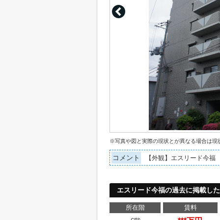
※写真や図と実際の現状とが異なる場合は現
コメント
【外観】エスリード今福
エスリード今福の過去に掲載した
所在階
賃料