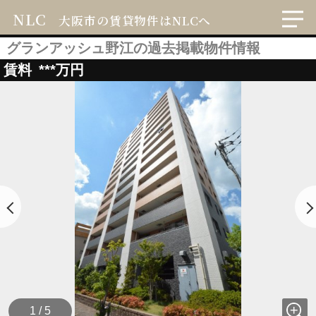
NLC
大阪市の賃貸物件はNLCへ
グランアッシュ野江の過去掲載物件情報
賃料
***
万円
1 / 5