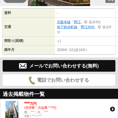
賃料
-
京阪本線
「
野江
」駅 徒歩8分
交通
地下鉄谷町線
「
野江内代
」駅 徒歩8
分
間取り(面積)
-(-)
築年月
2008年 3月(築18年)
メールでお問い合わせする(無料)
電話でお問い合わせする
過去掲載物件一覧
***
万円
(管理費・共益費 ***円)
敷：***｜礼：***
4階 / *** / ***