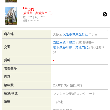
***
万円
(管理費・共益費 ***円)
敷：***｜礼：***
7階 / *** / ***
所在地
大阪府
大阪市城東区
野江
２丁目
京阪本線
「
野江
」駅 徒歩8分
交通
地下鉄谷町線
「
野江内代
」駅 徒歩8
分
賃料
-
管理費等
-
面積
-
築年数
2008年 3月 (築18年)
種別/構造
マンション/鉄筋コンクリート
階建
15階建