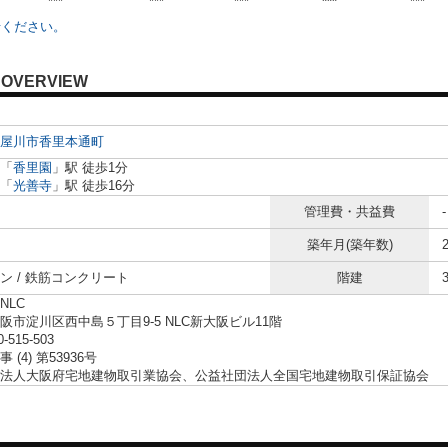
***
***
***
***
***
せください。
OVERVIEW
屋川市
香里本通町
「
香里園
」駅 徒歩1分
「
光善寺
」駅 徒歩16分
管理費・共益費
-
築年月(築年数)
ン / 鉄筋コンクリート
階建
NLC
阪市淀川区西中島５丁目9-5 NLC新大阪ビル11階
0-515-503
 (4) 第53936号
法人大阪府宅地建物取引業協会、公益社団法人全国宅地建物取引保証協会