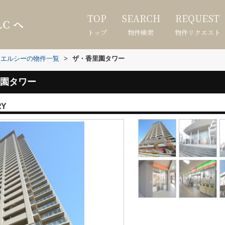
TOP
SEARCH
REQUEST
トップ
物件検索
物件リクエスト
ヌエルシーの物件一覧
>
ザ・香里園タワー
園タワー
RY