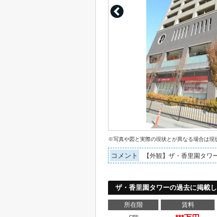
※写真や図と実際の現状とが異なる場合は現
コメント
【外観】ザ・香里園タワ
ザ・香里園タワーの過去に掲載し
所在階
賃料