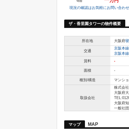
***万円
6階
現況の確認はお気軽にお問い合わ
ザ・香里園タワーの物件概要
所在地
大阪府
寝
京阪本線
交通
京阪本線
賃料
-
面積
-
種別/構造
マンショ
株式会社
大阪府大
取扱会社
TEL:012
大阪府知事
一般社団
MAP
マップ