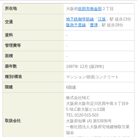
所在地
大阪府
吹田市
南金田
２丁目
地下鉄御堂筋線
「
江坂
」駅 徒歩13分
交通
阪急千里線
「
豊津
」駅 徒歩18分
賃料
-
管理費等
-
面積
-
築年数
1997年 12月 (築28年)
種別/構造
マンション/鉄筋コンクリート
階建
6階建
株式会社NLC
大阪府大阪市淀川区西中島５丁目9-
5 NLC新大阪ビル11階
TEL:0120-515-503
取扱会社
大阪府知事 (4) 第53936号
一般社団法人大阪府宅地建物取引業
協会