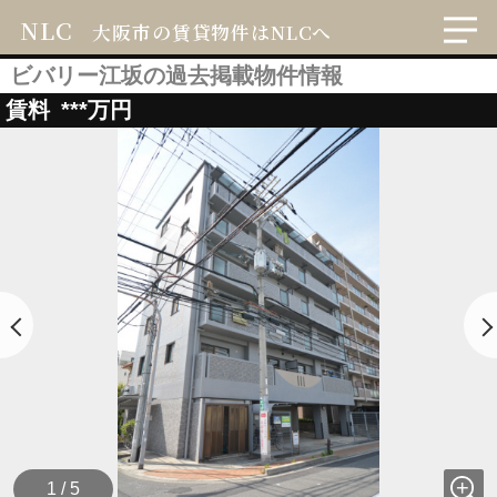
NLC
大阪市の賃貸物件はNLCへ
ビバリー江坂の過去掲載物件情報
賃料
***
万円
1 / 5