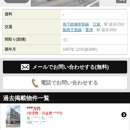
賃料
-
地下鉄御堂筋線
「
江坂
」駅 徒歩13分
交通
阪急千里線
「
豊津
」駅 徒歩18分
間取り(面積)
-(-)
築年月
1997年 12月(築28年)
メールでお問い合わせする(無料)
電話でお問い合わせする
過去掲載物件一覧
***
万円
(管理費・共益費 ***円)
敷：***｜礼：***
4階 / *** / ***