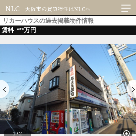
NLC
大阪市の賃貸物件はNLCへ
リカーハウスの過去掲載物件情報
賃料
***
万円
1 / 2