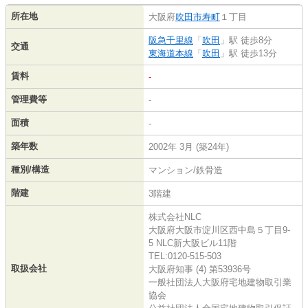
所在地
大阪府
吹田市
寿町
１丁目
阪急千里線
「
吹田
」駅 徒歩8分
交通
東海道本線
「
吹田
」駅 徒歩13分
賃料
-
管理費等
-
面積
-
築年数
2002年 3月 (築24年)
種別/構造
マンション/鉄骨造
階建
3階建
株式会社NLC
大阪府大阪市淀川区西中島５丁目9-
5 NLC新大阪ビル11階
TEL:0120-515-503
取扱会社
大阪府知事 (4) 第53936号
一般社団法人大阪府宅地建物取引業
協会