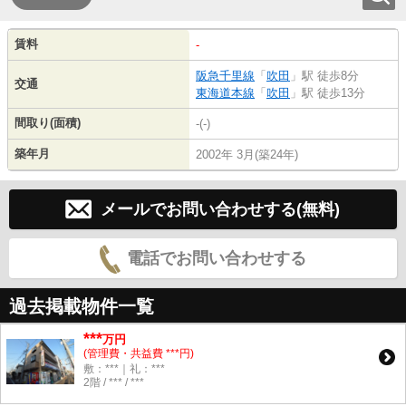
賃料
-
阪急千里線
「
吹田
」駅 徒歩8分
交通
東海道本線
「
吹田
」駅 徒歩13分
間取り(面積)
-(-)
築年月
2002年 3月(築24年)
メールでお問い合わせする(無料)
電話でお問い合わせする
過去掲載物件一覧
***
万円
(管理費・共益費 ***円)
敷：***｜礼：***
2階 / *** / ***