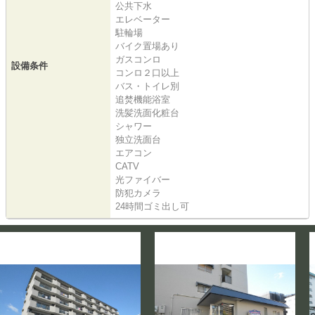
公共下水
エレベーター
駐輪場
バイク置場あり
ガスコンロ
設備条件
コンロ２口以上
バス・トイレ別
追焚機能浴室
洗髪洗面化粧台
シャワー
独立洗面台
エアコン
CATV
光ファイバー
防犯カメラ
24時間ゴミ出し可