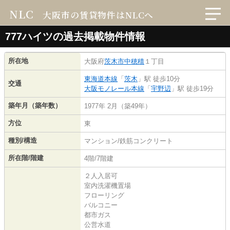
NLC
大阪市の賃貸物件はNLCへ
777ハイツの過去掲載物件情報
所在地
大阪府
茨木市
中穂積
１丁目
東海道本線
「
茨木
」駅 徒歩10分
交通
大阪モノレール本線
「
宇野辺
」駅 徒歩19分
築年月（築年数）
1977年 2月（築49年）
方位
東
種別/構造
マンション/鉄筋コンクリート
所在階/階建
4階/7階建
２人入居可
室内洗濯機置場
フローリング
バルコニー
都市ガス
公営水道