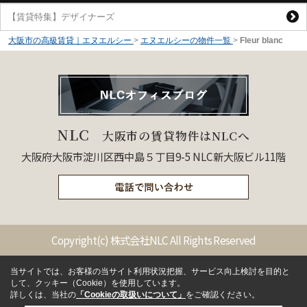
【賃貸特集】デザイナーズ
大阪市の高級賃貸｜エヌエルシー
>
エヌエルシーの物件一覧
>
Fleur blanc
NLC
大阪市の賃貸物件はNLCへ
大阪府大阪市淀川区西中島５丁目9-5 NLC新大阪ビル11階
Copyright(c) 株式会社NLC All Rights Reserved
当サイトでは、お客様の当サイト利用状況把握、サービス向上検討を目的と
して、クッキー（Cookie）を使用しています。
詳しくは、当社の
「Cookieの取扱いについて」
をご確認ください。