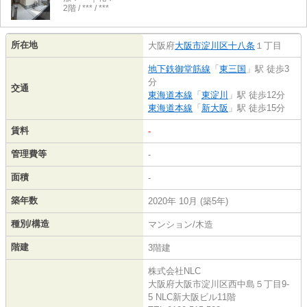
2階 / *** / ***
所在地
大阪府
大阪市淀川区
十八条
１丁目
地下鉄御堂筋線
「
東三国
」駅 徒歩3
分
交通
東海道本線
「
東淀川
」駅 徒歩12分
東海道本線
「
新大阪
」駅 徒歩15分
賃料
-
管理費等
-
面積
-
築年数
2020年 10月 (築5年)
種別/構造
マンション/木造
階建
3階建
株式会社NLC
大阪府大阪市淀川区西中島５丁目9-
5 NLC新大阪ビル11階