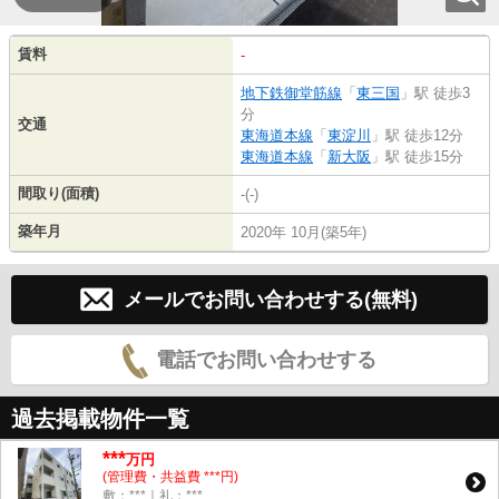
賃料
-
地下鉄御堂筋線
「
東三国
」駅 徒歩3
分
交通
東海道本線
「
東淀川
」駅 徒歩12分
東海道本線
「
新大阪
」駅 徒歩15分
間取り(面積)
-(-)
築年月
2020年 10月(築5年)
メールでお問い合わせする(無料)
電話でお問い合わせする
過去掲載物件一覧
***
万円
(管理費・共益費 ***円)
敷：***｜礼：***