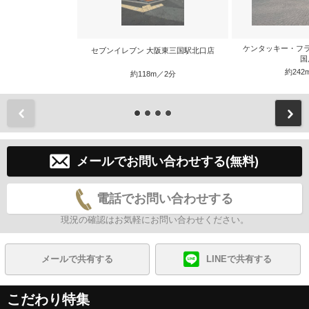
ケンタッキー・フ
セブンイレブン 大阪東三国駅北口店
国
約242
約118m／2分
前
メールでお問い合わせする(無料)
電話でお問い合わせする
現況の確認はお気軽にお問い合わせください。
メールで共有する
LINEで共有する
こだわり特集