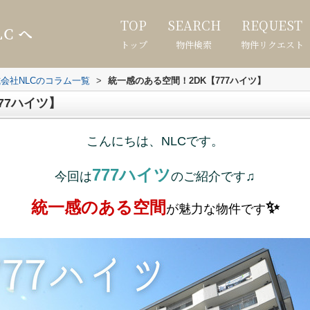
TOP
SEARCH
REQUEST
トップ
物件検索
物件リクエスト
会社NLCのコラム一覧
>
統一感のある空間！2DK【777ハイツ】
77ハイツ】
こんにちは、NLCです。
777ハイツ
今回は
のご紹介です♫
統一感のある空間
✨
が魅力な物件です