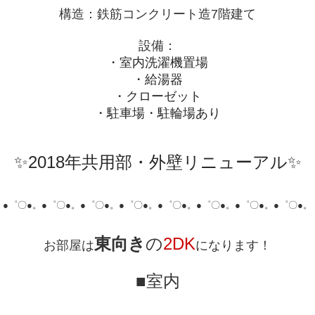
構造：鉄筋コンクリート造7階建て
設備：
・室内洗濯機置場
・給湯器
・クローゼット
・駐車場・駐輪場あり
✨2018年共用部・外壁リニューアル✨
●゜〇●。
●゜〇●。
●゜〇●。
●゜〇●。
●゜〇●。
●゜〇●。
●゜〇●。
●゜〇●。
東向き
の
2DK
お部屋は
になります！
■室内