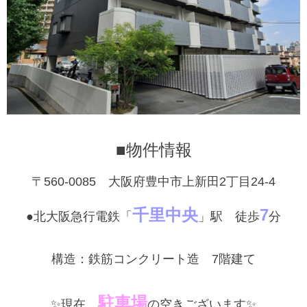
■物件情報
〒560-0085 大阪府豊中市上新田2丁目24-4
千里中央
7
●北大阪急行電鉄「
」駅 徒歩
分
構造：鉄筋コンクリート造 7階建て
駐車場
✨現在、
の空きございます✨