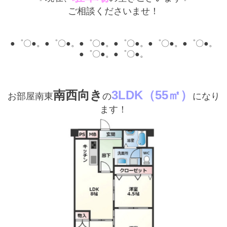
ご相談くださいませ！
●゜〇●。●゜〇●。●゜〇●。●゜〇●。●゜〇●。●゜〇●。
●゜〇●。●゜〇●。
南西向き
3LDK（55㎡）
お部屋南東
の
になり
ます！