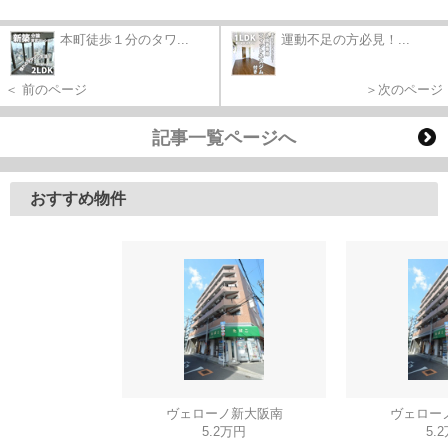
本町徒歩１分のタワ...
運動不足の方必見！...
＜ 前のページ
＞次のページ
記事一覧ページへ
おすすめ物件
ヴェローノ新大阪南
ヴェロー
5.2万円
5.