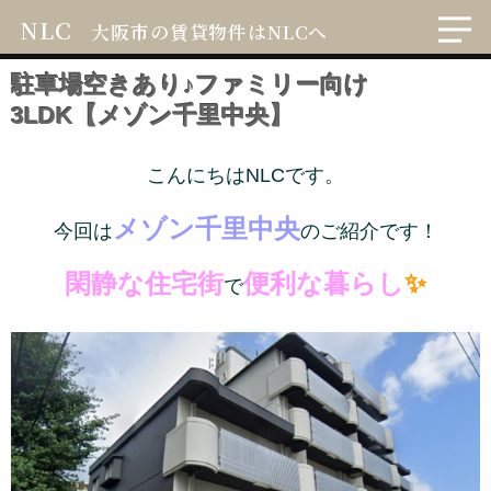
NLC
大阪市の賃貸物件はNLCへ
駐車場空きあり♪ファミリー向け
3LDK【メゾン千里中央】
こんにちはNLCです。
メゾン千里中央
今回は
のご紹介です！
閑静な住宅街
便利な暮らし
✨
で