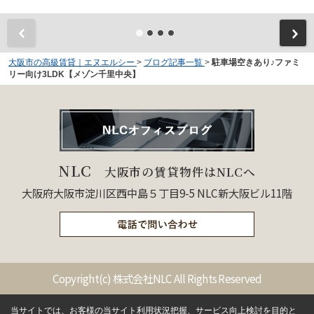
大阪市の高級賃貸｜エヌエルシー
>
ブログ記事一覧
>
駐車場空きあり♪ファミ
リー向け3LDK【メゾン千里中央】
NLC
大阪市の賃貸物件はNLCへ
大阪府大阪市淀川区西中島５丁目9-5 NLC新大阪ビル11階
Copyright(c) 株式会社NLC All Rights Reserved
当サイトでは、お客様の当サイト利用状況把握、サービス向上検討を目的と