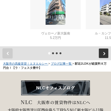
ヴェローノ新大阪南
ル・カンフ
5.2万円
11.
大阪市の高級賃貸｜エヌエルシー
>
ブログ記事一覧
>
駅近2LDKが総賃料８万
円台！【ラ・フェスタ豊中】
NLC
大阪市の賃貸物件はNLCへ
大阪府大阪市淀川区西中島５丁目9-5 NLC新大阪ビル11階