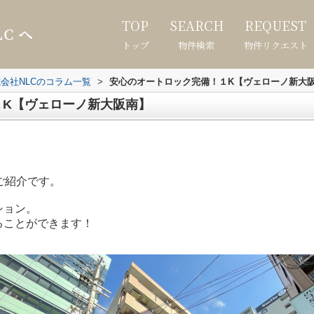
TOP
SEARCH
REQUEST
トップ
物件検索
物件リクエスト
会社NLCのコラム一覧
>
安心のオートロック完備！１K【ヴェローノ新大
１K【ヴェローノ新大阪南】
ご紹介です。
ション。
ることができます！