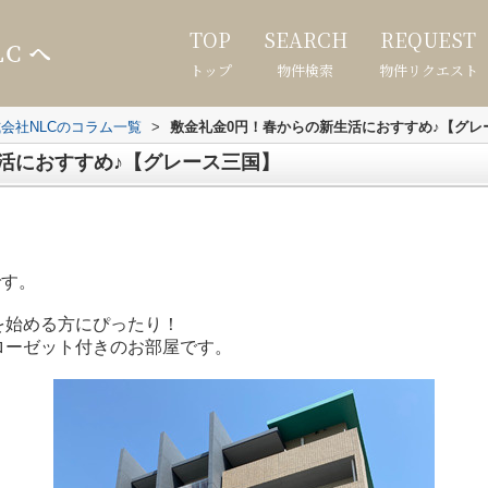
TOP
SEARCH
REQUEST
トップ
物件検索
物件リクエスト
会社NLCのコラム一覧
>
敷金礼金0円！春からの新生活におすすめ♪【グレ
活におすすめ♪【グレース三国】
です。
を始める方にぴったり！
ローゼット付きのお部屋です。