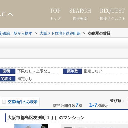
TOP
SEARCH
REQUEST
トップ
物件検索
物件リクエスト
貸)路線・駅から探す
>
大阪メトロ地下鉄谷町線
>
都島駅の賃貸
面積
下限なし～上限なし
築年数
指定しない
間取り
指定なし
並び順：
空室物件のみ表示
7
1-7
該当公開件数
棟
棟表示
大阪市都島区友渕町１丁目のマンション