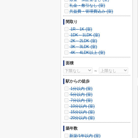
礼金・敷引なし (
室)
共益費・管理費込み (
室)
間取り
1R～1K (
室)
1DK～1LDK (
室)
2K～2LDK (
室)
3K～3LDK (
室)
4K～4LDK以上 (
室)
面積
～
駅からの徒歩
1分以内 (
室)
5分以内 (
室)
7分以内 (
室)
10分以内 (
室)
15分以内 (
室)
20分以内 (
室)
築年数
新築/1年以内 (
室)