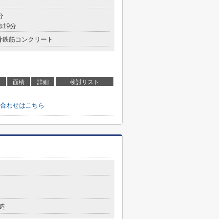
目
分
歩19分
骨鉄筋コンクリート
面積
詳細
検討リスト
合わせはこちら
目
造