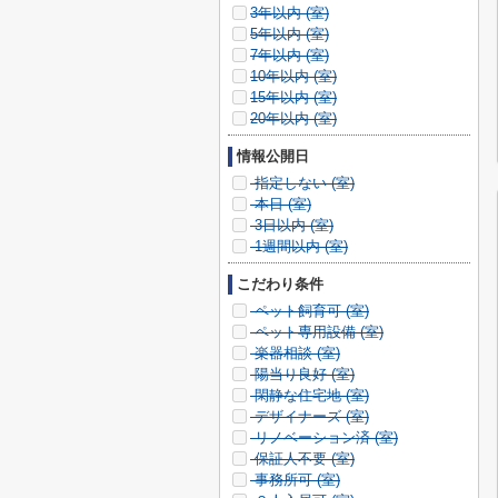
3年以内 (
室)
5年以内 (
室)
7年以内 (
室)
10年以内 (
室)
15年以内 (
室)
20年以内 (
室)
情報公開日
指定しない (
室)
本日 (
室)
3日以内 (
室)
1週間以内 (
室)
こだわり条件
ペット飼育可 (
室)
ペット専用設備 (
室)
楽器相談 (
室)
陽当り良好 (
室)
閑静な住宅地 (
室)
デザイナーズ (
室)
リノベーション済 (
室)
保証人不要 (
室)
事務所可 (
室)