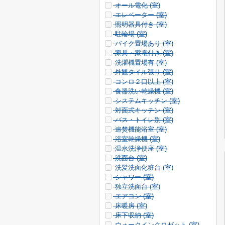
オール電化 (
室)
エレベーター (
室)
照明器具付き (
室)
駐輪場 (
室)
バイク置場あり (
室)
家具・家電付き (
室)
洗濯機置場有 (
室)
外観タイル張り (
室)
コンロ２口以上 (
室)
食器洗い乾燥機 (
室)
システムキッチン (
室)
対面式キッチン (
室)
バス・トイレ別 (
室)
追焚機能浴室 (
室)
浴室乾燥機 (
室)
温水洗浄便座 (
室)
洗面台 (
室)
洗髪洗面化粧台 (
室)
シャワー (
室)
独立洗面台 (
室)
エアコン (
室)
床暖房 (
室)
床下収納 (
室)
ウォークインクロゼット (
室)