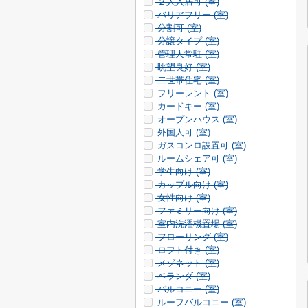
２人入居可 (
室)
バリアフリー (
室)
分割可 (
室)
分譲タイプ (
室)
管理人常駐 (
室)
眺望良好 (
室)
二世帯住宅 (
室)
フリーレント (
室)
カードキー (
室)
オープンハウス (
室)
外国人可 (
室)
ガスコンロ設置可 (
室)
ルームシェア可 (
室)
学生向け (
室)
カップル向け (
室)
女性向け (
室)
ファミリー向け (
室)
室内洗濯機置場 (
室)
フローリング (
室)
ロフト付き (
室)
メゾネット (
室)
ベランダ (
室)
バルコニー (
室)
ルーフバルコニー (
室)