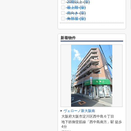
20階以上 (
室)
最上階 (
室)
南向き (
室)
角部屋 (
室)
新着物件
ヴェローノ新大阪南
大阪府大阪市淀川区西中島６丁目
地下鉄御堂筋線「西中島南方」駅 徒歩
4分