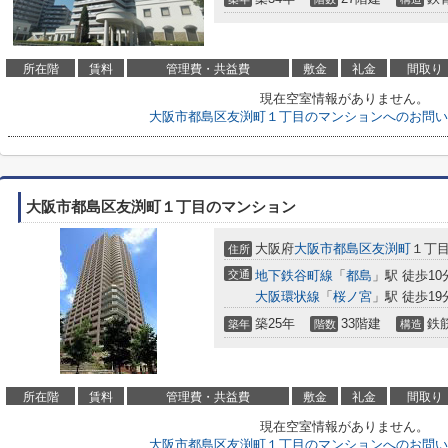
所在階
賃料
管理費・共益費
敷金
礼金
間取り
現在空室情報がありません。
大阪市都島区友渕町１丁目のマンションへのお問い
大阪市都島区友渕町１丁目のマンション
大阪府
大阪市都島区
友渕町
１丁
住所
交通
地下鉄谷町線
「
都島
」駅 徒歩10
大阪環状線
「
桜ノ宮
」駅 徒歩19
築25年
33階建
鉄
築年
階数
構造
所在階
賃料
管理費・共益費
敷金
礼金
間取り
現在空室情報がありません。
大阪市都島区友渕町１丁目のマンションへのお問い