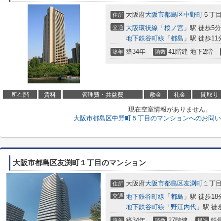
大阪府
大阪市都島区
中野町
５丁
住所
交通
大阪環状線
「
桜ノ宮
」駅 徒歩5分
地下鉄谷町線
「
都島
」駅 徒歩11
築34年
41階建 地下2階
築年
階数
所在階
賃料
管理費・共益費
敷金
礼金
間取り
現在空室情報がありません。
大阪市都島区中野町５丁目のマンションへのお問い
大阪市都島区友渕町１丁目のマンション
大阪府
大阪市都島区
友渕町
１丁
住所
交通
地下鉄谷町線
「
都島
」駅 徒歩18
地下鉄谷町線
「
野江内代
」駅 徒
築34年
27階建
鉄
築年
階数
構造