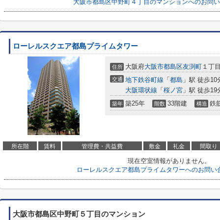
大阪市都島区中野町４丁目のマンションへのお問い
ローレルスクエア都島プライムタワー
大阪府
大阪市都島区
友渕町
１丁
住所
交通
地下鉄谷町線
「
都島
」駅 徒歩10
大阪環状線
「
桜ノ宮
」駅 徒歩19
築25年
33階建
鉄
築年
階数
構造
所在階
賃料
管理費・共益費
敷金
礼金
間取り
現在空室情報がありません。
ローレルスクエア都島プライムタワーへのお問い
大阪市都島区中野町５丁目のマンション