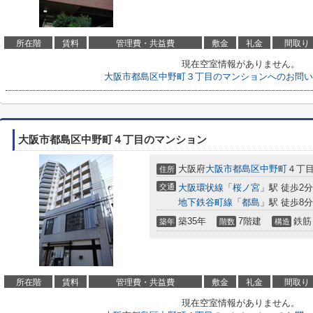
所在階
賃料
管理費・共益費
敷金
礼金
間取り
現在空室情報がありません。
大阪市都島区中野町３丁目のマンションへのお問い
大阪市都島区中野町４丁目のマンション
大阪府
大阪市都島区
中野町
４丁
住所
交通
大阪環状線
「
桜ノ宮
」駅 徒歩2分
地下鉄谷町線
「
都島
」駅 徒歩8分
築35年
7階建
鉄筋
築年
階数
構造
所在階
賃料
管理費・共益費
敷金
礼金
間取り
現在空室情報がありません。