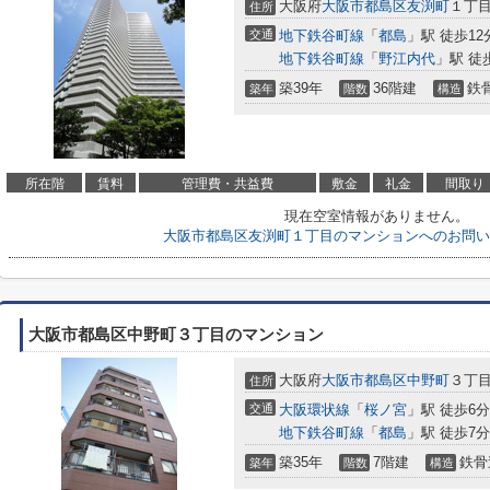
大阪府
大阪市都島区
友渕町
１丁
住所
交通
地下鉄谷町線
「
都島
」駅 徒歩12
地下鉄谷町線
「
野江内代
」駅 徒
築39年
36階建
鉄
築年
階数
構造
所在階
賃料
管理費・共益費
敷金
礼金
間取り
現在空室情報がありません。
大阪市都島区友渕町１丁目のマンションへのお問い
大阪市都島区中野町３丁目のマンション
大阪府
大阪市都島区
中野町
３丁
住所
交通
大阪環状線
「
桜ノ宮
」駅 徒歩6分
地下鉄谷町線
「
都島
」駅 徒歩7分
築35年
7階建
鉄骨
築年
階数
構造