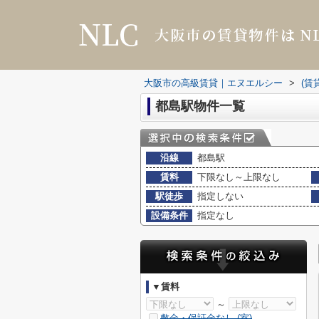
大阪市の高級賃貸｜エヌエルシー
>
(賃
都島駅物件一覧
沿線
都島駅
賃料
下限なし～上限なし
駅徒歩
指定しない
設備条件
指定なし
▼賃料
～
敷金・保証金なし (
室)