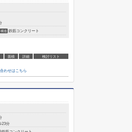
目
分
鉄筋コンクリート
構造
面積
詳細
検討リスト
合わせはこちら
目
分
歩23分
骨鉄筋コンクリート