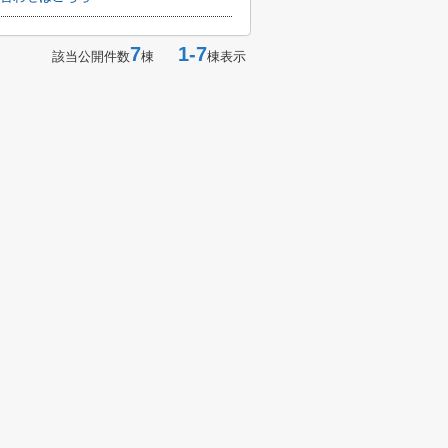
7
1-7
該当公開件数
棟
棟表示