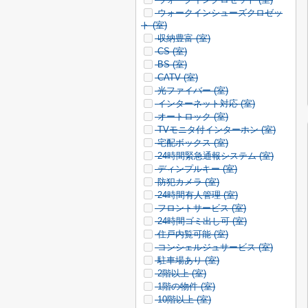
ウォークインシューズクロゼッ
ト (
室)
収納豊富 (
室)
CS (
室)
BS (
室)
CATV (
室)
光ファイバー (
室)
インターネット対応 (
室)
オートロック (
室)
TVモニタ付インターホン (
室)
宅配ボックス (
室)
24時間緊急通報システム (
室)
ディンプルキー (
室)
防犯カメラ (
室)
24時間有人管理 (
室)
フロントサービス (
室)
24時間ゴミ出し可 (
室)
住戸内覧可能 (
室)
コンシェルジュサービス (
室)
駐車場あり (
室)
2階以上 (
室)
1階の物件 (
室)
10階以上 (
室)