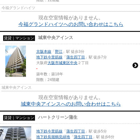
階数：12階建
今福グランドハイツ
現在空室情報がありません。
今福グランドハイツへのお問い合わせはこちら
城東中央アインス
賃貸｜マンション
京阪本線
「
野江
」駅 徒歩3分
地下鉄今里筋線
「
蒲生四丁目
」駅 徒歩7分
大阪府
大阪市城東区
中央
２丁目
-
築年数：築18年
階数：24階建
城東中央アインス
現在空室情報がありません。
城東中央アインスへのお問い合わせはこちら
ハートクリーン蒲生
賃貸｜マンション
地下鉄今里筋線
「
蒲生四丁目
」駅 徒歩5分
地下鉄長堀鶴見緑地
「
蒲生四丁目
」駅 徒歩6分