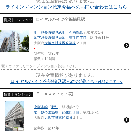
現在空室情報がありません。
ライオンズマンション城東今福へのお問い合わせはこちら
ロイヤルハイツ今福鶴見駅
賃貸｜マンション
地下鉄長堀鶴見緑地
「
今福鶴見
」駅 徒歩1分
地下鉄長堀鶴見緑地
「
蒲生四丁目
」駅 徒歩11分
大阪府
大阪市城東区
今福東
２丁目
-
築年数：築36年
階数：14階建
駅チカファミリータイプマンション募集中です。
現在空室情報がありません。
ロイヤルハイツ今福鶴見駅へのお問い合わせはこちら
Ｆｌｏｗｅｒｓ・花
賃貸｜マンション
京阪本線
「
野江
」駅 徒歩5分
地下鉄今里筋線
「
蒲生四丁目
」駅 徒歩7分
大阪府
大阪市城東区
成育
１丁目
-
築年数：築16年