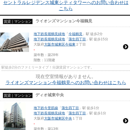
セントラルレジデンス城東シティタワーへのお問い合わせは
こちら
ライオンズマンション今福鶴見
賃貸｜マンション
地下鉄長堀鶴見緑地
「
今福鶴見
」駅 徒歩2分
地下鉄長堀鶴見緑地
「
蒲生四丁目
」駅 徒歩15分
大阪府
大阪市城東区
今福東
２丁目
-
築年数：築28年
階数：11階建
駅徒歩2分のファミリータイプ！分譲賃貸マンションです。
現在空室情報がありません。
ライオンズマンション今福鶴見へのお問い合わせはこちら
ディオ城東中央
賃貸｜マンション
地下鉄今里筋線
「
蒲生四丁目
」駅 徒歩1分
地下鉄長堀鶴見緑地
「
蒲生四丁目
」駅 徒歩1分
大阪府
大阪市城東区
中央
１丁目
-
築年数：築13年