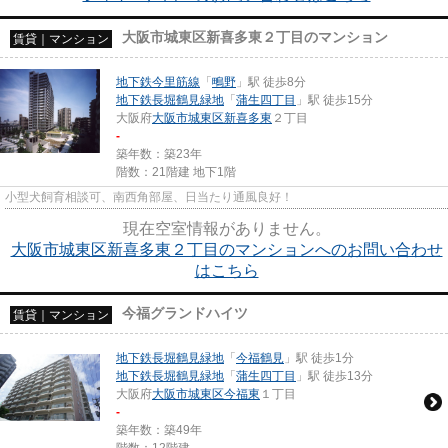
大阪市城東区新喜多東２丁目のマンション
賃貸｜マンション
地下鉄今里筋線
「
鴫野
」駅 徒歩8分
地下鉄長堀鶴見緑地
「
蒲生四丁目
」駅 徒歩15分
大阪府
大阪市城東区
新喜多東
２丁目
-
築年数：築23年
階数：21階建 地下1階
小型犬飼育相談可、南西角部屋、日当たり通風良好！
現在空室情報がありません。
大阪市城東区新喜多東２丁目のマンションへのお問い合わせ
はこちら
今福グランドハイツ
賃貸｜マンション
地下鉄長堀鶴見緑地
「
今福鶴見
」駅 徒歩1分
地下鉄長堀鶴見緑地
「
蒲生四丁目
」駅 徒歩13分
大阪府
大阪市城東区
今福東
１丁目
-
築年数：築49年