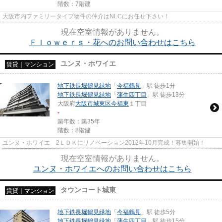
階数：7階建
大阪市内ファミリータイプ物件の仲介はNLCにお任せ下さい！
現在空室情報がありません。
Ｆｌｏｗｅｒｓ・花へのお問い合わせはこちら
ユンヌ・ホワイエ
賃貸｜マンション
地下鉄長堀鶴見緑地
「
今福鶴見
」駅 徒歩1分
地下鉄長堀鶴見緑地
「
蒲生四丁目
」駅 徒歩13分
大阪府
大阪市城東区
今福東
１丁目
-
築年数：築35年
階数：8階建
ユンヌ・ホワイエ 2ＬＤＫにリノベーション2012年10月完成！募集開始！
現在空室情報がありません。
ユンヌ・ホワイエへのお問い合わせはこちら
タウンコート城東
賃貸｜マンション
地下鉄長堀鶴見緑地
「
今福鶴見
」駅 徒歩5分
地下鉄長堀鶴見緑地
「
蒲生四丁目
」駅 徒歩15分