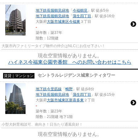
地下鉄長堀鶴見緑地
「
今福鶴見
」駅 徒歩5分
地下鉄長堀鶴見緑地
「
蒲生四丁目
」駅 徒歩16分
大阪府
大阪市城東区
今福東
３丁目
-
築年数：築37年
階数：12階建
大阪市内ファミリータイプ物件の仲介はNLCにお任せ下さい！
現在空室情報がありません。
ハイネス今福東公園壱番館 へのお問い合わせはこちら
セントラルレジデンス城東シティタワー
賃貸｜マンション
地下鉄今里筋線
「
鴫野
」駅 徒歩8分
地下鉄長堀鶴見緑地
「
蒲生四丁目
」駅 徒歩15分
大阪府
大阪市城東区
新喜多東
２丁目
-
築年数：築23年
階数：21階建 地下1階
小型犬飼育相談可、南向き！日当たり通風良好！
現在空室情報がありません。