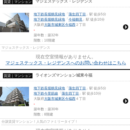
マジェステックス・レジデンス
賃貸｜マンション
地下鉄長堀鶴見緑地
「
蒲生四丁目
」駅 徒歩5分
地下鉄長堀鶴見緑地
「
今福鶴見
」駅 徒歩10分
大阪府
大阪市城東区
今福西
２丁目
-
築年数：築32年
階数：10階建
マジェステックス・レジデンス
現在空室情報がありません。
マジェステックス・レジデンスへのお問い合わせはこちら
ライオンズマンション城東今福
賃貸｜マンション
地下鉄長堀鶴見緑地
「
蒲生四丁目
」駅 徒歩5分
地下鉄今里筋線
「
蒲生四丁目
」駅 徒歩10分
大阪府
大阪市城東区
今福西
４丁目
-
築年数：築30年
階数：8階建
分譲賃貸マンション！人気のファミリータイプ！