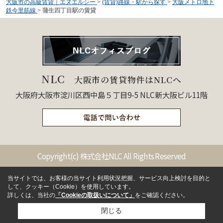
大阪市の高級賃貸｜エヌエルシー
>
(賃貸)路線・駅から探す
>
大阪メトロ地下
鉄今里筋線
>
蒲生四丁目駅の賃貸
NLC
大阪市の賃貸物件はNLCへ
大阪府大阪市淀川区西中島５丁目9-5 NLC新大阪ビル11階
Copyright(c) 株式会社NLC All Rights Reserved
当サイトでは、お客様の当サイト利用状況把握、サービス向上検討を目的と
して、クッキー（Cookie）を使用しています。
詳しくは、当社の
「Cookieの取扱いについて」
をご確認ください。
閉じる