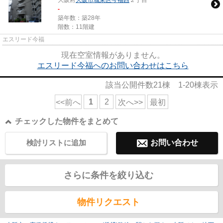
大阪府
大阪市城東区
今福西
２丁目
-
築年数：築28年
階数：11階建
エスリード今福
現在空室情報がありません。
エスリード今福へのお問い合わせはこちら
該当公開件数
21
棟
1-20
棟表示
1
2
<<前へ
次へ>>
最初
チェックした物件をまとめて
検討リストに追加
お問い合わせ
さらに条件を絞り込む
物件リクエスト