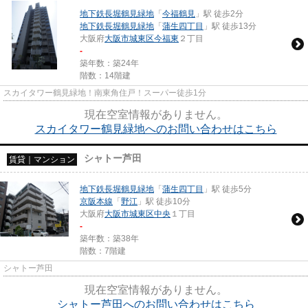
地下鉄長堀鶴見緑地
「
今福鶴見
」駅 徒歩2分
地下鉄長堀鶴見緑地
「
蒲生四丁目
」駅 徒歩13分
大阪府
大阪市城東区
今福東
２丁目
-
築年数：築24年
階数：14階建
スカイタワー鶴見緑地！南東角住戸！スーパー徒歩1分
現在空室情報がありません。
スカイタワー鶴見緑地へのお問い合わせはこちら
シャトー芦田
賃貸｜マンション
地下鉄長堀鶴見緑地
「
蒲生四丁目
」駅 徒歩5分
京阪本線
「
野江
」駅 徒歩10分
大阪府
大阪市城東区
中央
１丁目
-
築年数：築38年
階数：7階建
シャトー芦田
現在空室情報がありません。
シャトー芦田へのお問い合わせはこちら