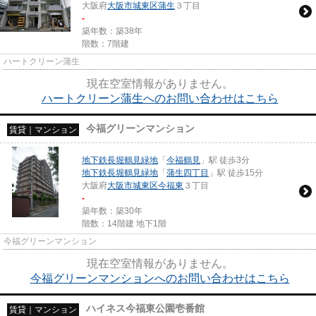
大阪府
大阪市城東区
蒲生
３丁目
-
築年数：築38年
階数：7階建
ハートクリーン蒲生
現在空室情報がありません。
ハートクリーン蒲生へのお問い合わせはこちら
今福グリーンマンション
賃貸｜マンション
地下鉄長堀鶴見緑地
「
今福鶴見
」駅 徒歩3分
地下鉄長堀鶴見緑地
「
蒲生四丁目
」駅 徒歩15分
大阪府
大阪市城東区
今福東
３丁目
-
築年数：築30年
階数：14階建 地下1階
今福グリーンマンション
現在空室情報がありません。
今福グリーンマンションへのお問い合わせはこちら
ハイネス今福東公園壱番館
賃貸｜マンション