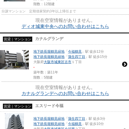
階数：12階建
分譲マンション 定期借家契約3年以上帰任まで
現在空室情報がありません。
ディオ城東中央へのお問い合わせはこちら
カナルグランデ
賃貸｜マンション
地下鉄長堀鶴見緑地
「
今福鶴見
」駅 徒歩12分
地下鉄長堀鶴見緑地
「
蒲生四丁目
」駅 徒歩15分
大阪府
大阪市城東区
古市
１丁目
-
築年数：築11年
階数：5階建
現在空室情報がありません。
カナルグランデへのお問い合わせはこちら
エスリード今福
賃貸｜マンション
地下鉄長堀鶴見緑地
「
蒲生四丁目
」駅 徒歩3分
地下鉄長堀鶴見緑地
「
今福鶴見
」駅 徒歩10分