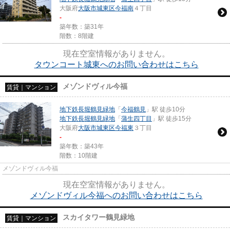
大阪府
大阪市城東区
今福南
４丁目
-
築年数：築31年
階数：8階建
現在空室情報がありません。
タウンコート城東へのお問い合わせはこちら
メゾンドヴィル今福
賃貸｜マンション
地下鉄長堀鶴見緑地
「
今福鶴見
」駅 徒歩10分
地下鉄長堀鶴見緑地
「
蒲生四丁目
」駅 徒歩15分
大阪府
大阪市城東区
今福東
３丁目
-
築年数：築43年
階数：10階建
メゾンドヴィル今福
現在空室情報がありません。
メゾンドヴィル今福へのお問い合わせはこちら
スカイタワー鶴見緑地
賃貸｜マンション