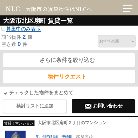
NLC
大阪市の賃貸物件はNLCへ
大阪市北区扇町 賃貸一覧
募集中のみ表示
2
該当物件
棟
0
空き数
件
さらに条件を絞り込む
物件リクエスト
チェックした物件をまとめて
検討リストに追加
お問い合わせ
大阪市北区扇町２丁目のマンション
賃貸｜マンション
地下鉄谷町線
「
中崎町
」駅 徒歩3分