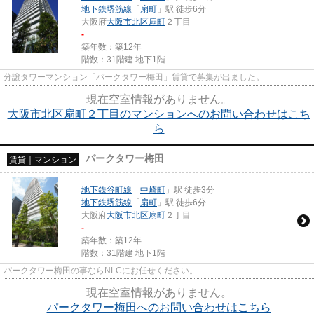
地下鉄堺筋線
「
扇町
」駅 徒歩6分
大阪府
大阪市北区
扇町
２丁目
-
築年数：築12年
階数：31階建 地下1階
分譲タワーマンション「パークタワー梅田」賃貸で募集が出ました。
現在空室情報がありません。
大阪市北区扇町２丁目のマンションへのお問い合わせはこち
ら
パークタワー梅田
賃貸｜マンション
地下鉄谷町線
「
中崎町
」駅 徒歩3分
地下鉄堺筋線
「
扇町
」駅 徒歩6分
大阪府
大阪市北区
扇町
２丁目
-
築年数：築12年
階数：31階建 地下1階
パークタワー梅田の事ならNLCにお任せください。
現在空室情報がありません。
パークタワー梅田へのお問い合わせはこちら