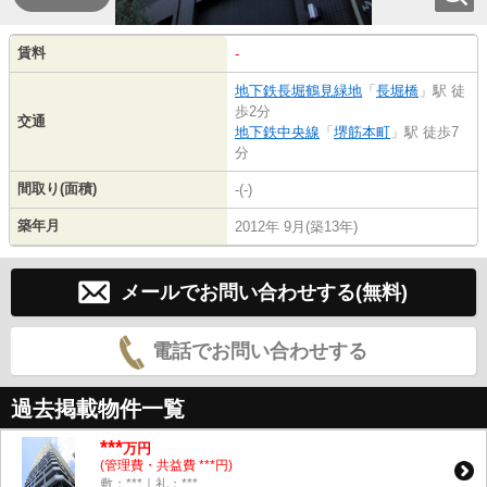
賃料
-
地下鉄長堀鶴見緑地
「
長堀橋
」駅 徒
歩2分
交通
地下鉄中央線
「
堺筋本町
」駅 徒歩7
分
間取り(面積)
-(-)
築年月
2012年 9月(築13年)
メールでお問い合わせする(無料)
電話でお問い合わせする
過去掲載物件一覧
***
万円
(管理費・共益費 ***円)
敷：***｜礼：***