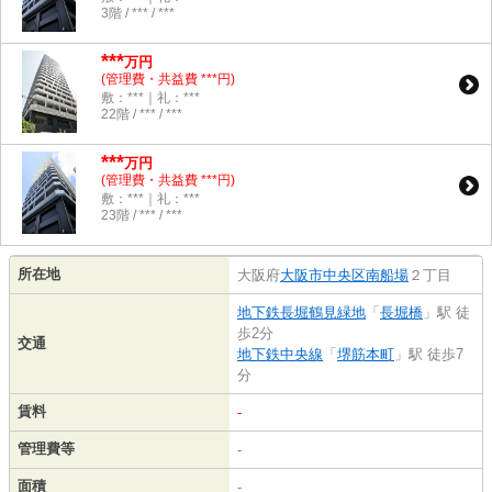
3階 / *** / ***
***
万円
(管理費・共益費 ***円)
敷：***｜礼：***
22階 / *** / ***
***
万円
(管理費・共益費 ***円)
敷：***｜礼：***
23階 / *** / ***
所在地
大阪府
大阪市中央区
南船場
２丁目
地下鉄長堀鶴見緑地
「
長堀橋
」駅 徒
歩2分
交通
地下鉄中央線
「
堺筋本町
」駅 徒歩7
分
賃料
-
管理費等
-
面積
-