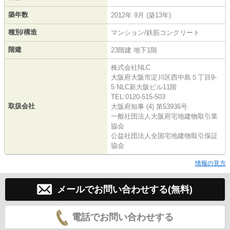
築年数
2012年 9月 (築13年)
種別/構造
マンション/鉄筋コンクリート
階建
23階建 地下1階
株式会社NLC
大阪府大阪市淀川区西中島５丁目9-
5 NLC新大阪ビル11階
TEL:0120-515-503
取扱会社
大阪府知事 (4) 第53936号
一般社団法人大阪府宅地建物取引業
協会
公益社団法人全国宅地建物取引保証
協会
情報の見方
メールでお問い合わせする(無料)
電話でお問い合わせする