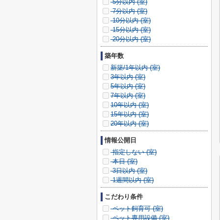
5分以内 (
室)
7分以内 (
室)
10分以内 (
室)
15分以内 (
室)
20分以内 (
室)
築年数
新築/1年以内 (
室)
3年以内 (
室)
5年以内 (
室)
7年以内 (
室)
10年以内 (
室)
15年以内 (
室)
20年以内 (
室)
情報公開日
指定しない (
室)
本日 (
室)
3日以内 (
室)
1週間以内 (
室)
こだわり条件
ペット飼育可 (
室)
ペット専用設備 (
室)