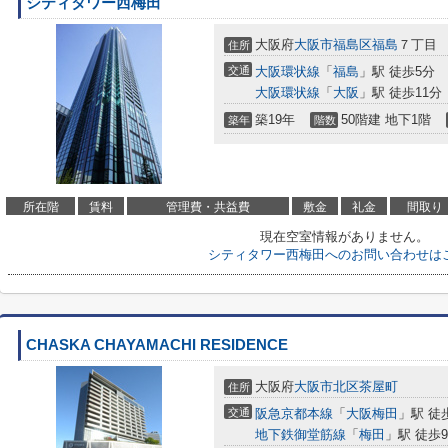
シティタワー西梅田
大阪府
大阪市福島区
福島
７丁目
住所
交通
大阪環状線
「
福島
」駅 徒歩5分
大阪環状線
「
大阪
」駅 徒歩11分
築19年
50階建 地下1階
築年
階数
所在階
賃料
管理費・共益費
敷金
礼金
間取り
現在空室情報がありません。
シティタワー西梅田へのお問い合わせは
CHASKA CHAYAMACHI RESIDENCE
大阪府
大阪市北区
茶屋町
住所
交通
阪急京都本線
「
大阪梅田
」駅 徒
地下鉄御堂筋線
「
梅田
」駅 徒歩