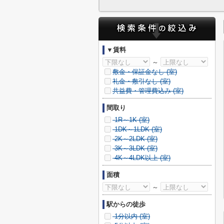
▼賃料
～
敷金・保証金なし (
室)
礼金・敷引なし (
室)
共益費・管理費込み (
室)
間取り
1R～1K (
室)
1DK～1LDK (
室)
2K～2LDK (
室)
3K～3LDK (
室)
4K～4LDK以上 (
室)
面積
～
駅からの徒歩
1分以内 (
室)