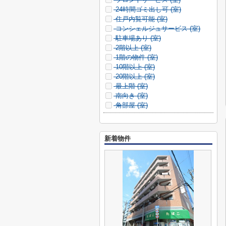
24時間ゴミ出し可 (
室)
住戸内覧可能 (
室)
コンシェルジュサービス (
室)
駐車場あり (
室)
2階以上 (
室)
1階の物件 (
室)
10階以上 (
室)
20階以上 (
室)
最上階 (
室)
南向き (
室)
角部屋 (
室)
新着物件