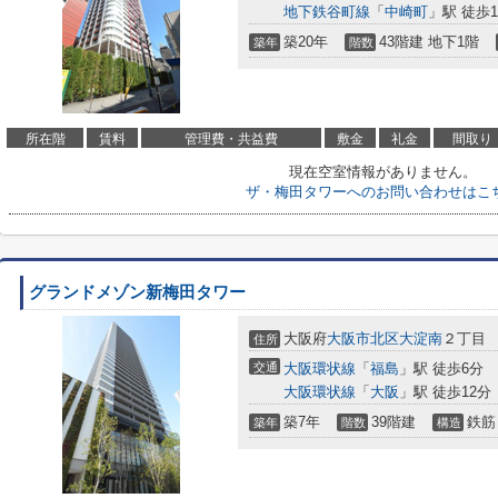
地下鉄谷町線
「
中崎町
」駅 徒歩1
築20年
43階建 地下1階
築年
階数
所在階
賃料
管理費・共益費
敷金
礼金
間取り
現在空室情報がありません。
ザ・梅田タワーへのお問い合わせはこ
グランドメゾン新梅田タワー
大阪府
大阪市北区
大淀南
２丁目
住所
交通
大阪環状線
「
福島
」駅 徒歩6分
大阪環状線
「
大阪
」駅 徒歩12分
築7年
39階建
鉄筋
築年
階数
構造