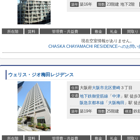
築16年
23階建 地下2階
築年
階数
所在階
賃料
管理費・共益費
敷金
礼金
間取り
現在空室情報がありません。
CHASKA CHAYAMACHI RESIDENCEへのお
ウェリス・ジオ梅田レジデンス
大阪府
大阪市北区
豊崎
３丁目
住所
交通
地下鉄御堂筋線
「
中津
」駅 徒歩
阪急京都本線
「
大阪梅田
」駅 徒
築19年
25階建
鉄
築年
階数
構造
所在階
賃料
管理費・共益費
敷金
礼金
間取り