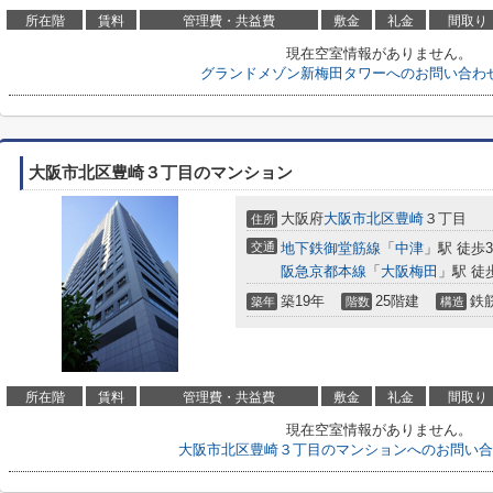
所在階
賃料
管理費・共益費
敷金
礼金
間取り
現在空室情報がありません。
グランドメゾン新梅田タワーへのお問い合わ
大阪市北区豊崎３丁目のマンション
大阪府
大阪市北区
豊崎
３丁目
住所
交通
地下鉄御堂筋線
「
中津
」駅 徒歩
阪急京都本線
「
大阪梅田
」駅 徒
築19年
25階建
鉄
築年
階数
構造
所在階
賃料
管理費・共益費
敷金
礼金
間取り
現在空室情報がありません。
大阪市北区豊崎３丁目のマンションへのお問い合