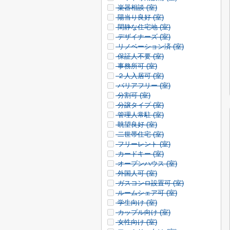
楽器相談 (
室)
陽当り良好 (
室)
閑静な住宅地 (
室)
デザイナーズ (
室)
リノベーション済 (
室)
保証人不要 (
室)
事務所可 (
室)
２人入居可 (
室)
バリアフリー (
室)
分割可 (
室)
分譲タイプ (
室)
管理人常駐 (
室)
眺望良好 (
室)
二世帯住宅 (
室)
フリーレント (
室)
カードキー (
室)
オープンハウス (
室)
外国人可 (
室)
ガスコンロ設置可 (
室)
ルームシェア可 (
室)
学生向け (
室)
カップル向け (
室)
女性向け (
室)