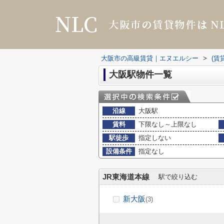
大阪市の高級賃貸｜エヌエルシー
>
(賃
大阪駅物件一覧
沿線
大阪駅
賃料
下限なし～上限なし
駅徒歩
指定しない
設備条件
指定なし
JR東海道本線
駅で絞り込む
新大阪
(3)