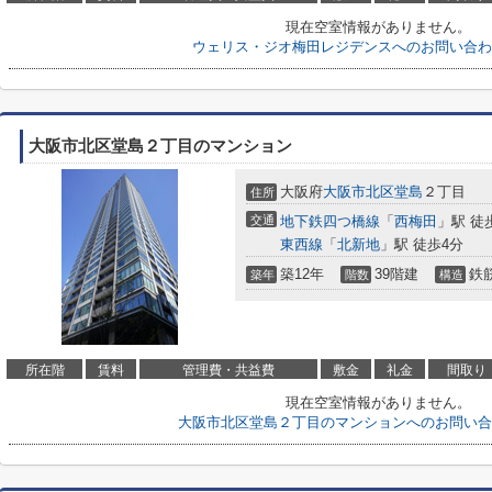
現在空室情報がありません。
ウェリス・ジオ梅田レジデンスへのお問い合わ
大阪市北区堂島２丁目のマンション
大阪府
大阪市北区
堂島
２丁目
住所
交通
地下鉄四つ橋線
「
西梅田
」駅 徒
東西線
「
北新地
」駅 徒歩4分
築12年
39階建
鉄
築年
階数
構造
所在階
賃料
管理費・共益費
敷金
礼金
間取り
現在空室情報がありません。
大阪市北区堂島２丁目のマンションへのお問い合