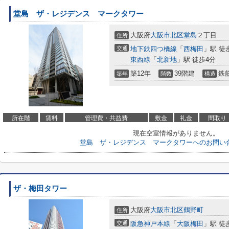
堂島 ザ・レジデンス マークタワー
大阪府
大阪市北区
堂島
２丁目
住所
交通
地下鉄四つ橋線
「
西梅田
」駅 徒
東西線
「
北新地
」駅 徒歩4分
築12年
39階建
鉄
築年
階数
構造
所在階
賃料
管理費・共益費
敷金
礼金
間取り
現在空室情報がありません。
堂島 ザ・レジデンス マークタワーへのお問い
ザ・梅田タワー
大阪府
大阪市北区
鶴野町
住所
交通
阪急神戸本線
「
大阪梅田
」駅 徒