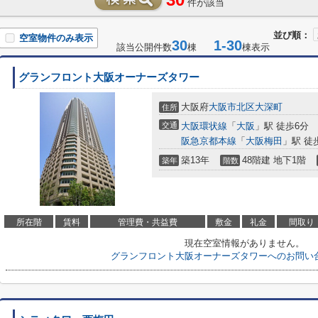
件が該当
並び順：
空室物件のみ表示
30
1-30
該当公開件数
棟
棟表示
グランフロント大阪オーナーズタワー
大阪府
大阪市北区
大深町
住所
交通
大阪環状線
「
大阪
」駅 徒歩6分
阪急京都本線
「
大阪梅田
」駅 徒
築13年
48階建 地下1階
築年
階数
所在階
賃料
管理費・共益費
敷金
礼金
間取り
現在空室情報がありません。
グランフロント大阪オーナーズタワーへのお問い