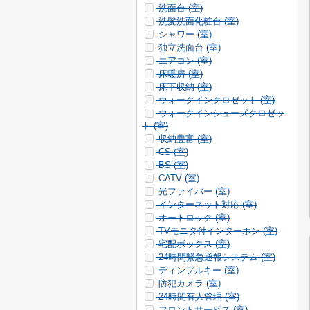
洗面台 (
室)
洗髪洗面化粧台 (
室)
シャワー (
室)
独立洗面台 (
室)
エアコン (
室)
床暖房 (
室)
床下収納 (
室)
ウォークインクロゼット (
室)
ウォークインシューズクロゼッ
ト (
室)
収納豊富 (
室)
CS (
室)
BS (
室)
CATV (
室)
光ファイバー (
室)
インターネット対応 (
室)
オートロック (
室)
TVモニタ付インターホン (
室)
宅配ボックス (
室)
24時間緊急通報システム (
室)
ディンプルキー (
室)
防犯カメラ (
室)
24時間有人管理 (
室)
フロントサービス (
室)