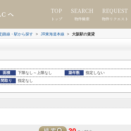
TOP
SEARCH
REQUEST
トップ
物件検索
物件リクエスト
貸)路線・駅から探す
>
JR東海道本線
>
大阪駅の賃貸
面積
下限なし～上限なし
築年数
指定しない
間取り
指定なし
30