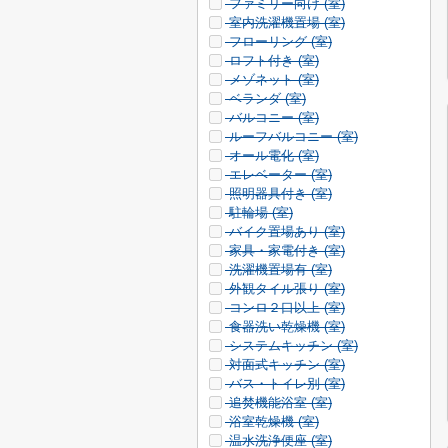
ファミリー向け (
室)
室内洗濯機置場 (
室)
フローリング (
室)
ロフト付き (
室)
メゾネット (
室)
ベランダ (
室)
バルコニー (
室)
ルーフバルコニー (
室)
オール電化 (
室)
エレベーター (
室)
照明器具付き (
室)
駐輪場 (
室)
バイク置場あり (
室)
家具・家電付き (
室)
洗濯機置場有 (
室)
外観タイル張り (
室)
コンロ２口以上 (
室)
食器洗い乾燥機 (
室)
システムキッチン (
室)
対面式キッチン (
室)
バス・トイレ別 (
室)
追焚機能浴室 (
室)
浴室乾燥機 (
室)
温水洗浄便座 (
室)